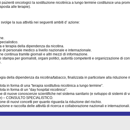
 pazienti oncologici la sostituzione nicotinica a lungo termine costituisce una prom
isposta alle terapie).
te svolge la sua attività nei seguenti ambiti d’ azione:
ne.
ecialistico.
a e terapia della dipendenza da nicotina.
 di personale medico a livello nazionale e internazionale.
e continua tramite giornali e altri mezzi di informazione.
stampa per giornalisti, organi politici, autorità competenti e organizzazione di co
.
ia della dipendenza da nicotina/tabacco, finalizzata in particolare alla riduzione n
lota in forma di una “terapia sostitutiva nicotinica a lungo termine”.
lota in forma di un “day hospital nicotinico”.
e di nuove conoscenze scientifiche nel sistema sanitario (e sviluppo di sistemi di v
e) – CONSULTO SPECIALISTICO.
ne di nuovi concetti per quanto riguarda la riduzione del rischio.
one e raccolta delle attività di ricerca e collaborazione nazionali e internazionali.