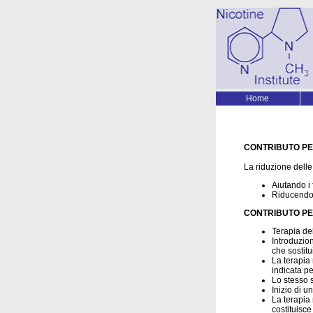
Home
CONTRIBUTO PE
La riduzione dell
Aiutando i 
Riducendo i
CONTRIBUTO PER 
Terapia del
Introduzio
che sostit
La terapia 
indicata per
Lo stesso s
Inizio di 
La terapia
costituisce