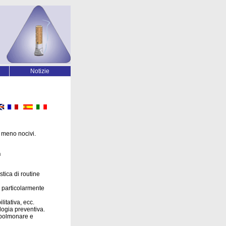
Notizie
i meno nocivi.
n
tica di routine
i particolarmente
litativa, ecc.
logia preventiva.
 polmonare e