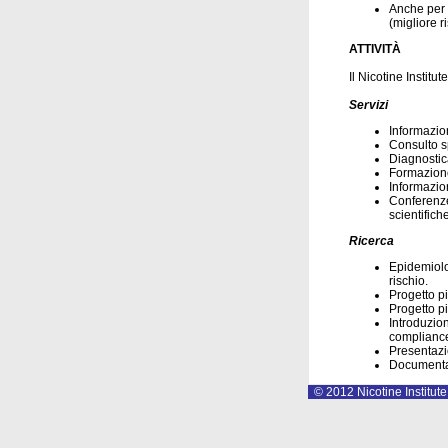
Anche per i
(migliore r
ATTIVITÀ
Il Nicotine Institu
Servizi
Informazio
Consulto sp
Diagnostic
Formazione
Informazion
Conferenze 
scientifiche
Ricerca
Epidemiolog
rischio.
Progetto pi
Progetto pi
Introduzion
complianc
Presentazio
Documentazi
© 2012 Nicotine Institute